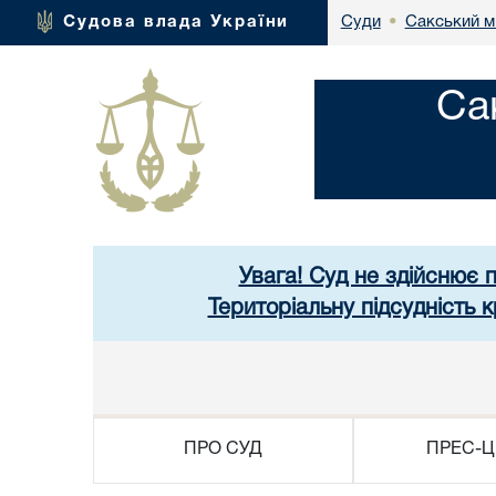
Сакський м
Судова влада України
Суди
•
Са
Увага! Суд не здійснює 
Територіальну підсудність
ПРО СУД
ПРЕС-Ц