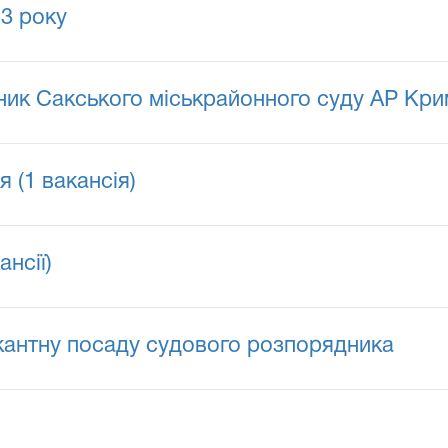
13 року
ик Сакського міськрайонного суду АР Кри
 (1 вакансія)
нсії)
кантну посаду судового розпорядника