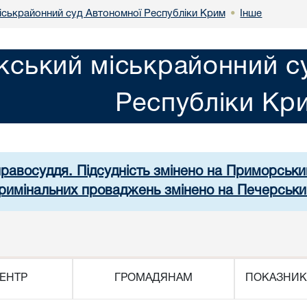
іськрайонний суд Автономної Республіки Крим
Інше
•
кський міськрайонний с
Республіки Кр
правосуддя. Підсудність змінено на Приморськ
 кримінальних проваджень змінено на Печерськи
ЕНТР
ГРОМАДЯНАМ
ПОКАЗНИК