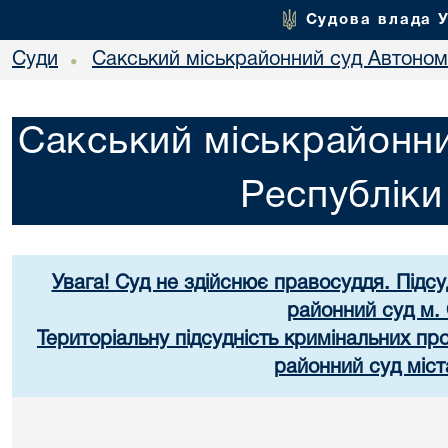
Судова влада 
Суди
Сакський міськрайонний суд Автоном
•
Сакський міськрайонни
Республік
Увага! Суд не здійснює правосуддя. Підс
районний суд м.
Територіальну підсудність кримінальних п
районний суд міст